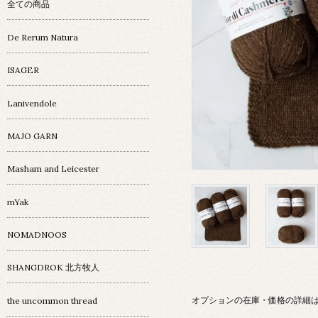
全ての商品
De Rerum Natura
ISAGER
Lanivendole
MAJO GARN
Masham and Leicester
mYak
NOMADNOOS
SHANGDROK 北方牧人
オプションの在庫・価格の詳細
the uncommon thread