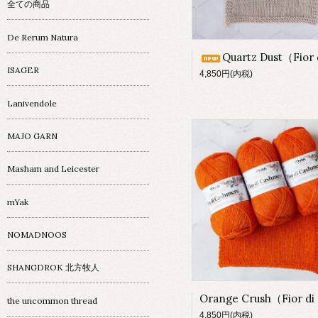
全ての商品
De Rerum Natura
Quartz Dust（Fior di Cashme
ISAGER
4,850円(内税)
Lanivendole
MAJO GARN
Masham and Leicester
mYak
NOMADNOOS
SHANGDROK 北方牧人
the uncommon thread
4,850円(内税)