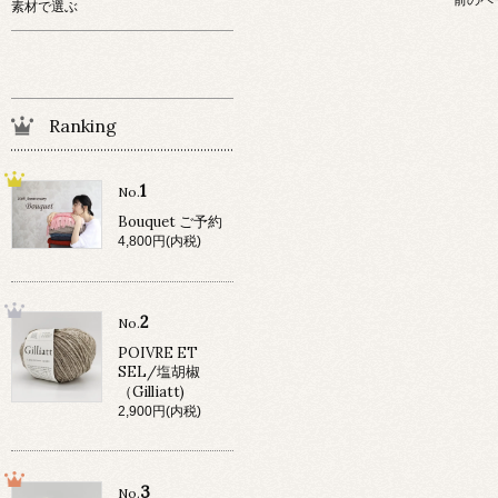
素材で選ぶ
Ranking
1
No.
Bouquet ご予約
4,800円(内税)
2
No.
POIVRE ET
SEL/塩胡椒
（Gilliatt)
2,900円(内税)
3
No.