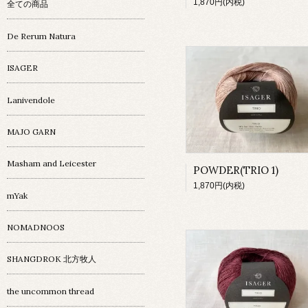
1,870円(内税)
全ての商品
De Rerum Natura
ISAGER
Lanivendole
MAJO GARN
Masham and Leicester
POWDER(TRIO 1)
1,870円(内税)
mYak
NOMADNOOS
SHANGDROK 北方牧人
the uncommon thread