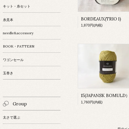
キット・糸セット
BORDEAUX(TRIO 1)
糸見本
1,870円(内税)
needle&accessory
BOOK・PATTERN
ワゴンセール
玉巻き
15(JAPANSK BOMULD
1,760円(内税)
Group
太さで選ぶ
前のペ