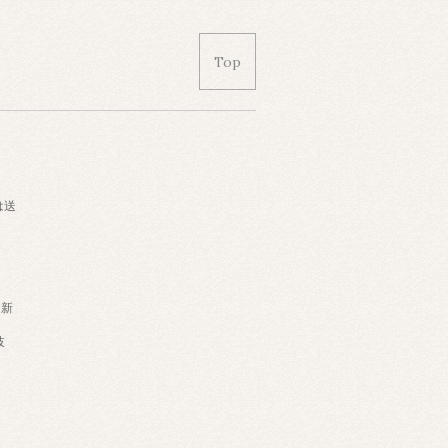
Top
は送
・新
岐