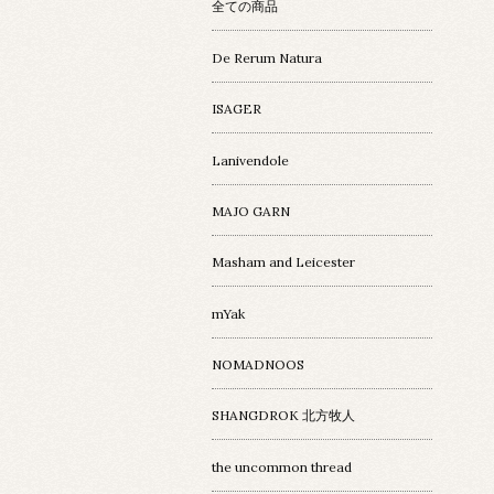
全ての商品
De Rerum Natura
ISAGER
Lanivendole
MAJO GARN
Masham and Leicester
mYak
NOMADNOOS
SHANGDROK 北方牧人
the uncommon thread