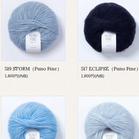
519 STORM（Puno Fine）
517 ECLIPSE（Puno Fine
1,800円(内税)
1,800円(内税)