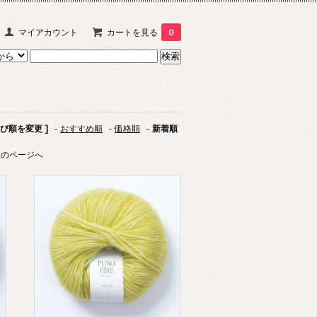
マイアカウント
カートを見る
0
並び順を変更 ]
-
おすすめ順
-
価格順
-
新着順
次のページへ