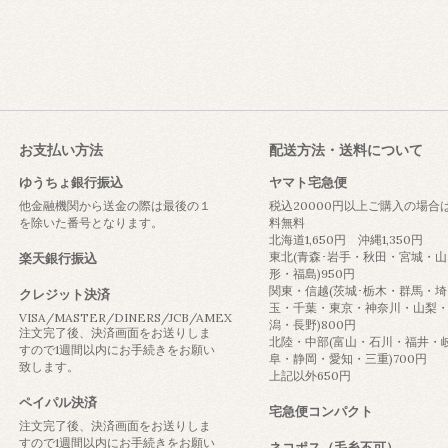
お支払い方法
配送方法・送料について
ゆうちょ銀行振込
ヤマト宅急便
他金融機関から送金の際は最後の１
税込20000円以上ご購入の場合
を除いた番号となります。
料無料
北海道1,650円 沖縄1,350円
東北(青森･岩手・秋田・宮城・山
楽天銀行振込
形・福島)950円
関東・信越(茨城･栃木・群馬・埼
クレジット決済
玉・千葉・東京・神奈川・山梨
VISA/MASTER/DINERS/JCB/AMEX
潟・長野)800円
注文完了後、決済画面をお送りしま
北陸・中部(富山・石川・福井・
すので1週間以内にお手続きをお願い
阜・静岡・愛知・三重)700円
致します。
上記以外650円
ペイパル決済
宅急便コンパクト
注文完了後、決済画面をお送りしま
すので1週間以内にお手続きをお願い
ネコポス（毛糸不可）