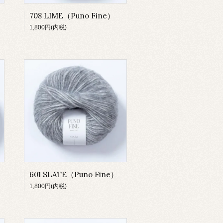
e）
708 LIME（Puno Fine）
1,800円(内税)
601 SLATE（Puno Fine）
1,800円(内税)