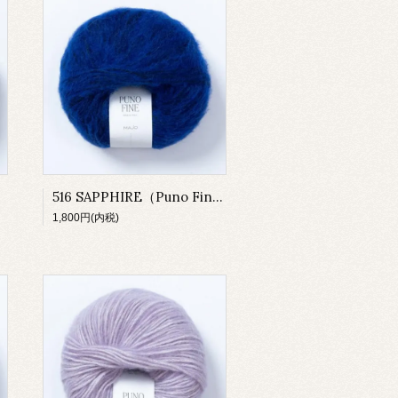
）
516 SAPPHIRE（Puno Fine）
1,800円(内税)