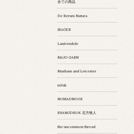
全ての商品
De Rerum Natura
ISAGER
Lanivendole
MAJO GARN
Masham and Leicester
mYak
NOMADNOOS
SHANGDROK 北方牧人
the uncommon thread