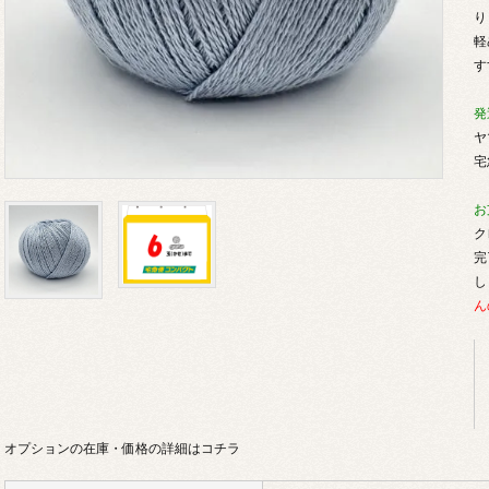
り
軽
す
発
ヤ
宅
お
ク
完
し
ん
オプションの在庫・価格の詳細はコチラ