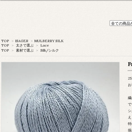
TOP
>
ISAGER
>
MULBERRY SILK
TOP
>
太さで選ぶ
>
Lace
TOP
>
素材で選ぶ
>
Silk/シルク
F
2
お
繊
で
シ
え
特
揃