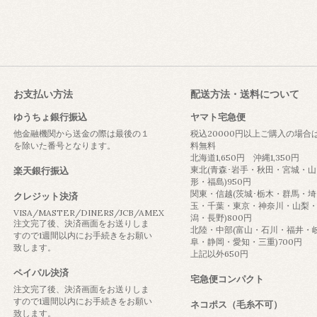
お支払い方法
配送方法・送料について
ゆうちょ銀行振込
ヤマト宅急便
他金融機関から送金の際は最後の１
税込20000円以上ご購入の場合
を除いた番号となります。
料無料
北海道1,650円 沖縄1,350円
東北(青森･岩手・秋田・宮城・山
楽天銀行振込
形・福島)950円
関東・信越(茨城･栃木・群馬・埼
クレジット決済
玉・千葉・東京・神奈川・山梨
VISA/MASTER/DINERS/JCB/AMEX
潟・長野)800円
注文完了後、決済画面をお送りしま
北陸・中部(富山・石川・福井・
すので1週間以内にお手続きをお願い
阜・静岡・愛知・三重)700円
致します。
上記以外650円
ペイパル決済
宅急便コンパクト
注文完了後、決済画面をお送りしま
すので1週間以内にお手続きをお願い
ネコポス（毛糸不可）
致します。