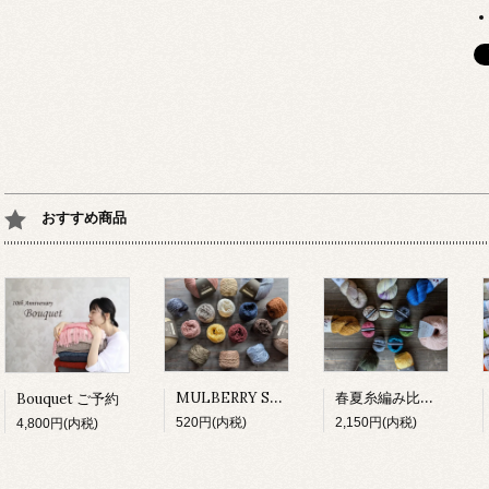
おすすめ商品
MULBERRY SILK 試し編み
春夏糸編み比べセット
Bouquet ご予約
520円(内税)
2,150円(内税)
4,800円(内税)