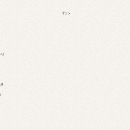
Top
は送
・新
岐