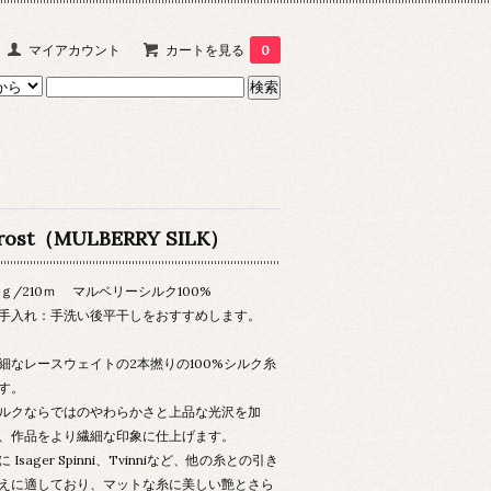
マイアカウント
カートを見る
0
rost（MULBERRY SILK）
5ｇ/210ｍ マルベリーシルク100%
手入れ：手洗い後平干しをおすすめします。
細なレースウェイトの2本撚りの100%シルク糸
す。
ルクならではのやわらかさと上品な光沢を加
、作品をより繊細な印象に仕上げます。
に Isager Spinni、Tvinniなど、他の糸との引き
えに適しており、マットな糸に美しい艶とさら