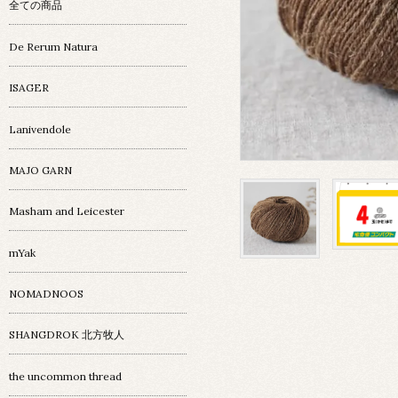
全ての商品
De Rerum Natura
ISAGER
Lanivendole
MAJO GARN
Masham and Leicester
mYak
NOMADNOOS
SHANGDROK 北方牧人
the uncommon thread