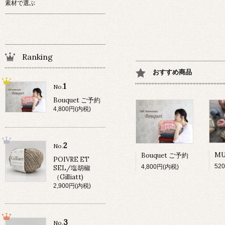
素材で選ぶ
Ranking
おすすめ商品
1
No.
Bouquet ご予約
4,800円(内税)
2
No.
Bouquet ご予約
POIVRE ET
52
4,800円(内税)
SEL/塩胡椒
（Gilliatt)
2,900円(内税)
3
No.