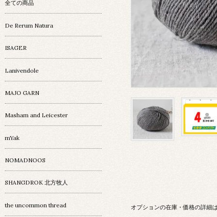
全ての商品
De Rerum Natura
ISAGER
Lanivendole
MAJO GARN
Masham and Leicester
mYak
NOMADNOOS
SHANGDROK 北方牧人
the uncommon thread
オプションの在庫・価格の詳細