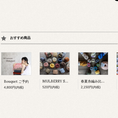
おすすめ商品
MULBERRY SILK 試し編み
春夏糸編み比べセット
Bouquet ご予約
520円(内税)
2,150円(内税)
4,800円(内税)