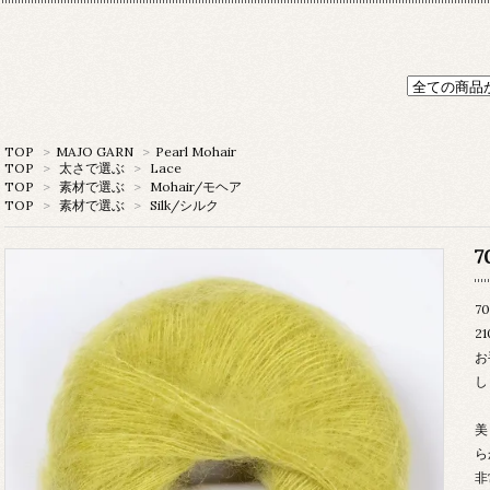
TOP
>
MAJO GARN
>
Pearl Mohair
TOP
>
太さで選ぶ
>
Lace
TOP
>
素材で選ぶ
>
Mohair/モヘア
TOP
>
素材で選ぶ
>
Silk/シルク
7
70
21
お
し
美
ら
非