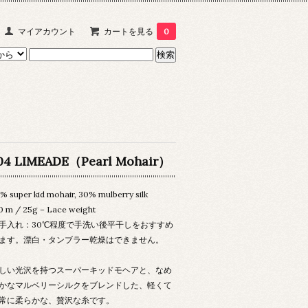
マイアカウント
カートを見る
0
04 LIMEADE（Pearl Mohair）
% super kid mohair, 30% mulberry silk
0 m / 25g – Lace weight
手入れ：30℃程度で手洗い後平干しをおすすめ
ます。漂白・タンブラー乾燥はできません。
しい光沢を持つスーパーキッドモヘアと、なめ
かなマルベリーシルクをブレンドした、軽くて
常に柔らかな、贅沢な糸です。