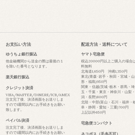
お支払い方法
配送方法・送料について
ゆうちょ銀行振込
ヤマト宅急便
他金融機関から送金の際は最後の１
税込20000円以上ご購入の場合
を除いた番号となります。
料無料
北海道1,650円 沖縄1,350円
東北(青森･岩手・秋田・宮城・山
楽天銀行振込
形・福島)950円
関東・信越(茨城･栃木・群馬・埼
クレジット決済
玉・千葉・東京・神奈川・山梨
VISA/MASTER/DINERS/JCB/AMEX
潟・長野)800円
注文完了後、決済画面をお送りしま
北陸・中部(富山・石川・福井・
すので1週間以内にお手続きをお願い
阜・静岡・愛知・三重)700円
致します。
上記以外650円
ペイパル決済
宅急便コンパクト
注文完了後、決済画面をお送りしま
すので1週間以内にお手続きをお願い
ネコポス（毛糸不可）