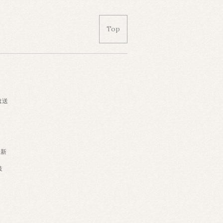
Top
は送
・新
岐