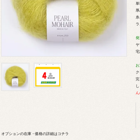
単
厚
糸
ラ
発
ヤ
宅
お
ク
完
し
ん
オプションの在庫・価格の詳細はコチラ