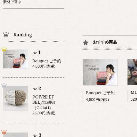
素材で選ぶ
Ranking
おすすめ商品
1
No.
Bouquet ご予約
4,800円(内税)
2
No.
Bouquet ご予約
POIVRE ET
52
4,800円(内税)
SEL/塩胡椒
（Gilliatt)
2,900円(内税)
3
No.