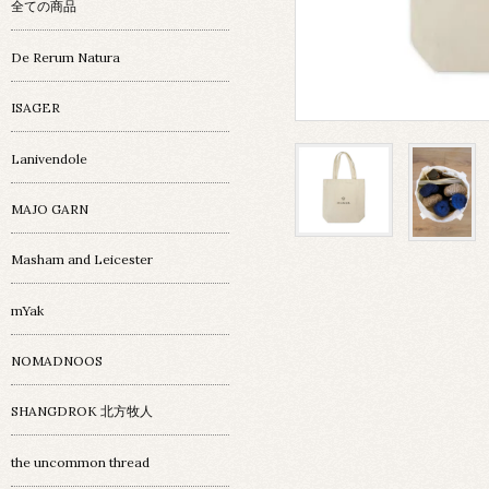
全ての商品
De Rerum Natura
ISAGER
Lanivendole
MAJO GARN
Masham and Leicester
mYak
NOMADNOOS
SHANGDROK 北方牧人
the uncommon thread