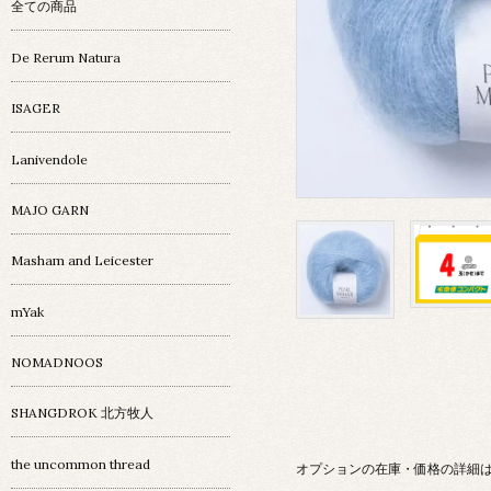
全ての商品
De Rerum Natura
ISAGER
Lanivendole
MAJO GARN
Masham and Leicester
mYak
NOMADNOOS
SHANGDROK 北方牧人
the uncommon thread
オプションの在庫・価格の詳細