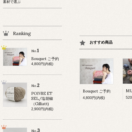
素材で選ぶ
Ranking
おすすめ商品
1
No.
Bouquet ご予約
4,800円(内税)
2
No.
Bouquet ご予約
POIVRE ET
52
4,800円(内税)
SEL/塩胡椒
（Gilliatt)
2,900円(内税)
3
No.