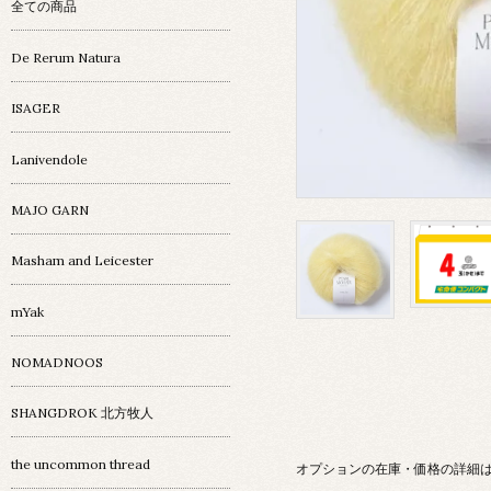
全ての商品
De Rerum Natura
ISAGER
Lanivendole
MAJO GARN
Masham and Leicester
mYak
NOMADNOOS
SHANGDROK 北方牧人
the uncommon thread
オプションの在庫・価格の詳細