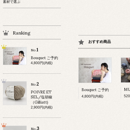
素材で選ぶ
Ranking
おすすめ商品
1
No.
Bouquet ご予約
4,800円(内税)
2
No.
Bouquet ご予約
POIVRE ET
52
4,800円(内税)
SEL/塩胡椒
（Gilliatt)
2,900円(内税)
3
No.