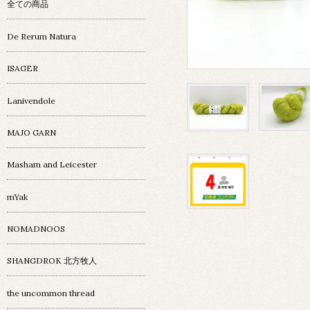
全ての商品
De Rerum Natura
ISAGER
Lanivendole
MAJO GARN
Masham and Leicester
mYak
NOMADNOOS
SHANGDROK 北方牧人
the uncommon thread