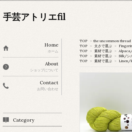
手芸アトリエfil
TOP
>
the uncommon thread
Home
TOP
>
太さで選ぶ
>
Fingeri
TOP
>
素材で選ぶ
>
Alpac
ホーム
TOP
>
素材で選ぶ
>
Silk/
TOP
>
素材で選ぶ
>
Linen
About
ショップについて
Contact
お問い合わせ
Category