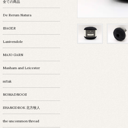
全ての商品
De Rerum Natura
ISAGER
Lanivendole
MAJO GARN
Masham and Leicester
mYak
NOMADNOOS
SHANGDROK 北方牧人
the uncommon thread