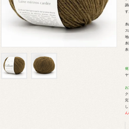
調
す
糸
ス
地
糸
糸
発
ヤ
お
ク
完
し
ん