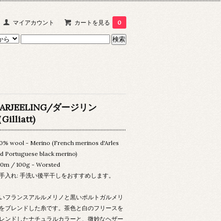
マイアカウント
カートを見る
0
ARJEELING/ダージリン
Gilliatt)
0% wool - Merino (French merinos d'Arles
d Portuguese black merino)
0m / 100g - Worsted
手入れ: 手洗い後平干しをおすすめします。
いフランスアルルメリノと黒いポルトガルメリ
をブレンドした糸です。茶色と白のフリースを
レンドしたナチュラルカラーと、微妙なヘザー