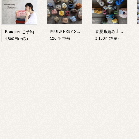
MULBERRY SILK 試し編み
春夏糸編み比べセット
Bouquet ご予約
520円(内税)
2,150円(内税)
4,800円(内税)