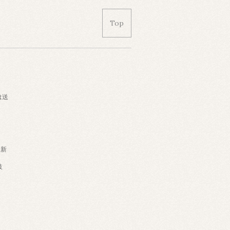
Top
は送
・新
岐