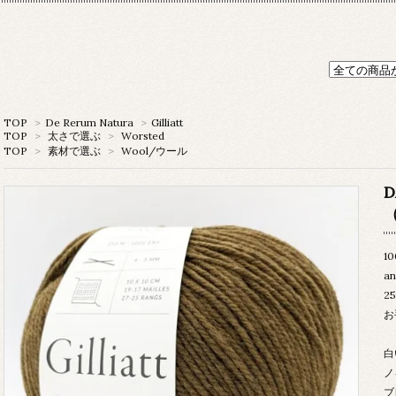
TOP
>
De Rerum Natura
>
Gilliatt
TOP
>
太さで選ぶ
>
Worsted
TOP
>
素材で選ぶ
>
Wool/ウール
D
（
10
an
25
お
白
ノ
ブ