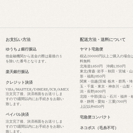
お支払い方法
配送方法・送料について
ゆうちょ銀行振込
ヤマト宅急便
他金融機関から送金の際は最後の１
税込20000円以上ご購入の場合
を除いた番号となります。
料無料
北海道1,650円 沖縄1,350円
東北(青森･岩手・秋田・宮城・山
楽天銀行振込
形・福島)950円
関東・信越(茨城･栃木・群馬・埼
クレジット決済
玉・千葉・東京・神奈川・山梨
VISA/MASTER/DINERS/JCB/AMEX
潟・長野)800円
注文完了後、決済画面をお送りしま
北陸・中部(富山・石川・福井・
すので1週間以内にお手続きをお願い
阜・静岡・愛知・三重)700円
致します。
上記以外650円
ペイパル決済
宅急便コンパクト
注文完了後、決済画面をお送りしま
すので1週間以内にお手続きをお願い
ネコポス（毛糸不可）
致します。