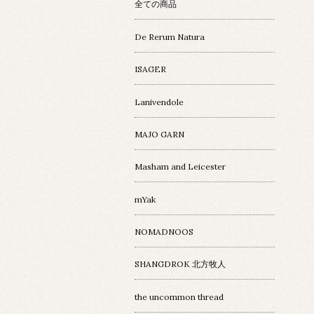
全ての商品
De Rerum Natura
ISAGER
Lanivendole
MAJO GARN
Masham and Leicester
mYak
NOMADNOOS
SHANGDROK 北方牧人
the uncommon thread