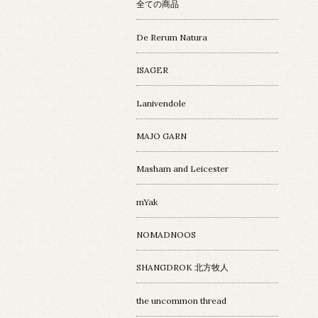
全ての商品
De Rerum Natura
ISAGER
Lanivendole
MAJO GARN
Masham and Leicester
mYak
NOMADNOOS
SHANGDROK 北方牧人
the uncommon thread