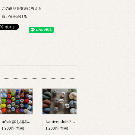
この商品を友達に教える
買い物を続ける
mYak 試し編みセット
Lanivendole 2種 試し編みセット
1,900円(内税)
1,200円(内税)