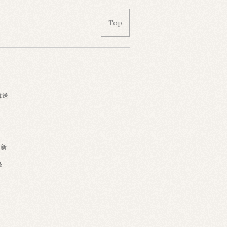
Top
は送
・新
岐