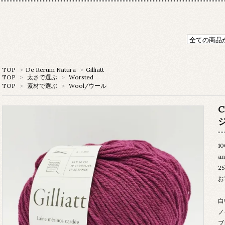
TOP
>
De Rerum Natura
>
Gilliatt
TOP
>
太さで選ぶ
>
Worsted
TOP
>
素材で選ぶ
>
Wool/ウール
C
ジ
10
an
25
お
白
ノ
ブ