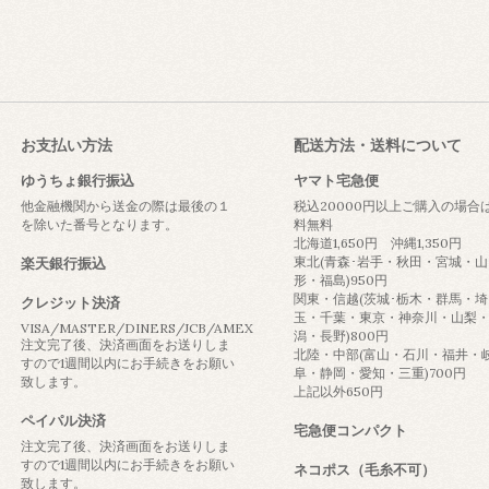
お支払い方法
配送方法・送料について
ゆうちょ銀行振込
ヤマト宅急便
他金融機関から送金の際は最後の１
税込20000円以上ご購入の場合
を除いた番号となります。
料無料
北海道1,650円 沖縄1,350円
東北(青森･岩手・秋田・宮城・山
楽天銀行振込
形・福島)950円
関東・信越(茨城･栃木・群馬・埼
クレジット決済
玉・千葉・東京・神奈川・山梨
VISA/MASTER/DINERS/JCB/AMEX
潟・長野)800円
注文完了後、決済画面をお送りしま
北陸・中部(富山・石川・福井・
すので1週間以内にお手続きをお願い
阜・静岡・愛知・三重)700円
致します。
上記以外650円
ペイパル決済
宅急便コンパクト
注文完了後、決済画面をお送りしま
すので1週間以内にお手続きをお願い
ネコポス（毛糸不可）
致します。