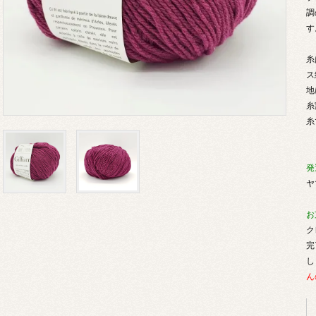
調
す
糸
ス
地
糸
糸
発
ヤ
お
ク
完
し
ん