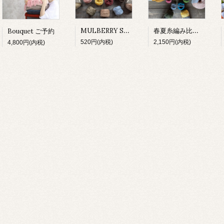
MULBERRY SILK 試し編み
春夏糸編み比べセット
Bouquet ご予約
520円(内税)
2,150円(内税)
4,800円(内税)