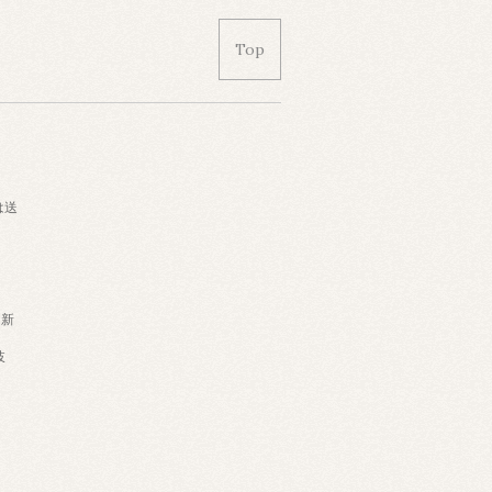
Top
は送
・新
岐