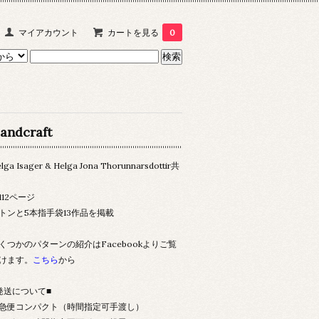
マイアカウント
カートを見る
0
andcraft
lga Isager & Helga Jona Thorunnarsdottir共
112ページ
トンと5本指手袋13作品を掲載
くつかのパターンの紹介はFacebookよりご覧
けます。
こちら
から
発送について■
急便コンパクト（時間指定可手渡し）