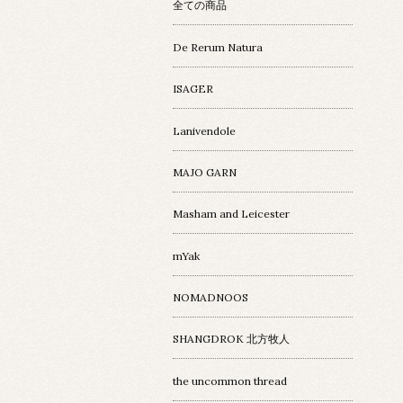
全ての商品
De Rerum Natura
ISAGER
Lanivendole
MAJO GARN
Masham and Leicester
mYak
NOMADNOOS
SHANGDROK 北方牧人
the uncommon thread