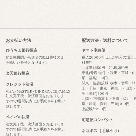
お支払い方法
配送方法・送料について
ゆうちょ銀行振込
ヤマト宅急便
他金融機関から送金の際は最後の１
税込20000円以上ご購入の場合
を除いた番号となります。
料無料
北海道1,650円 沖縄1,350円
東北(青森･岩手・秋田・宮城・山
楽天銀行振込
形・福島)950円
関東・信越(茨城･栃木・群馬・埼
クレジット決済
玉・千葉・東京・神奈川・山梨
VISA/MASTER/DINERS/JCB/AMEX
潟・長野)800円
注文完了後、決済画面をお送りしま
北陸・中部(富山・石川・福井・
すので1週間以内にお手続きをお願い
阜・静岡・愛知・三重)700円
致します。
上記以外650円
ペイパル決済
宅急便コンパクト
注文完了後、決済画面をお送りしま
すので1週間以内にお手続きをお願い
ネコポス（毛糸不可）
致します。