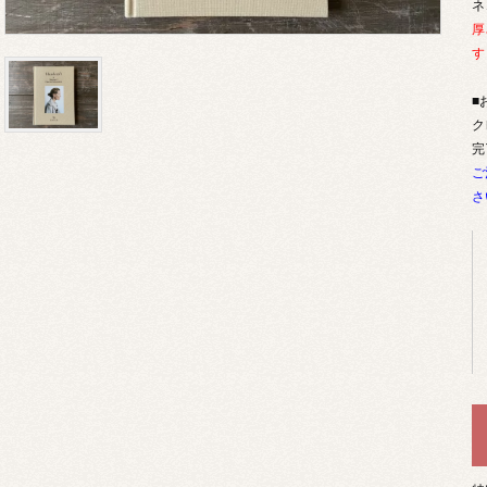
ネ
厚
す
■
ク
完
ご
さ