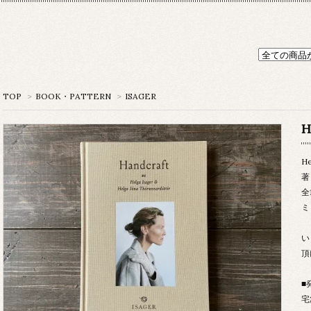
TOP
>
BOOK・PATTERN
>
ISAGER
H
He
著
全
ミ
い
頂
■
宅