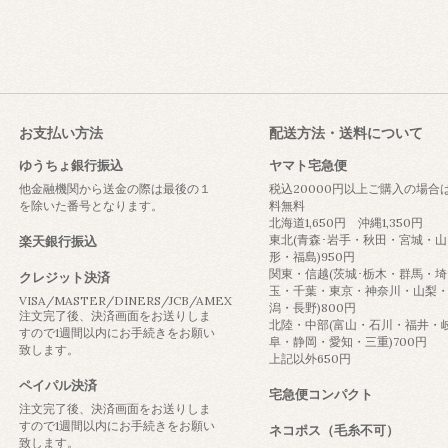
お支払い方法
配送方法・送料について
ゆうちょ銀行振込
ヤマト宅急便
他金融機関から送金の際は最後の１
税込20000円以上ご購入の場合
を除いた番号となります。
料無料
北海道1,650円 沖縄1,350円
東北(青森･岩手・秋田・宮城・山
楽天銀行振込
形・福島)950円
関東・信越(茨城･栃木・群馬・埼
クレジット決済
玉・千葉・東京・神奈川・山梨
VISA/MASTER/DINERS/JCB/AMEX
潟・長野)800円
注文完了後、決済画面をお送りしま
北陸・中部(富山・石川・福井・
すので1週間以内にお手続きをお願い
阜・静岡・愛知・三重)700円
致します。
上記以外650円
ペイパル決済
宅急便コンパクト
注文完了後、決済画面をお送りしま
すので1週間以内にお手続きをお願い
ネコポス（毛糸不可）
致します。