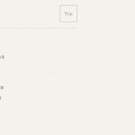
Top
は送
・新
岐