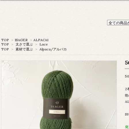
TOP
>
ISAGER
>
ALPACA1
TOP
>
太さで選ぶ
>
Lace
TOP
>
素材で選ぶ
>
Alpaca/アルパカ
5
5
2
他
A
S
発