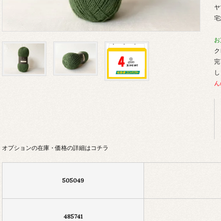
ヤ
宅
お
ク
完
し
ん
オプションの在庫・価格の詳細はコチラ
505049
485741