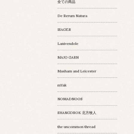
全ての商品
De Rerum Natura
ISAGER
Lanivendole
MAJO GARN
Masham and Leicester
mYak
NOMADNOOS
SHANGDROK 北方牧人
the uncommon thread