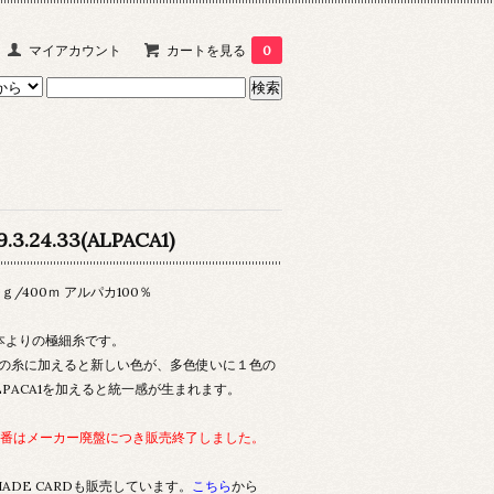
マイアカウント
カートを見る
0
9.3.24.33(ALPACA1)
0ｇ/400ｍ アルパカ100％
本よりの極細糸です。
の糸に加えると新しい色が、多色使いに１色の
LPACA1を加えると統一感が生まれます。
4番はメーカー廃盤につき販売終了しました。
HADE CARDも販売しています。
こちら
から