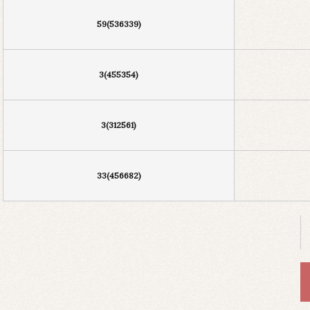
59(536339)
3(455354)
3(312561)
33(456682)