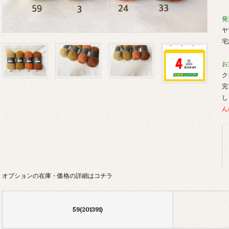
発
ヤ
宅
お
ク
完
し
ん
オプションの在庫・価格の詳細はコチラ
59(201391)