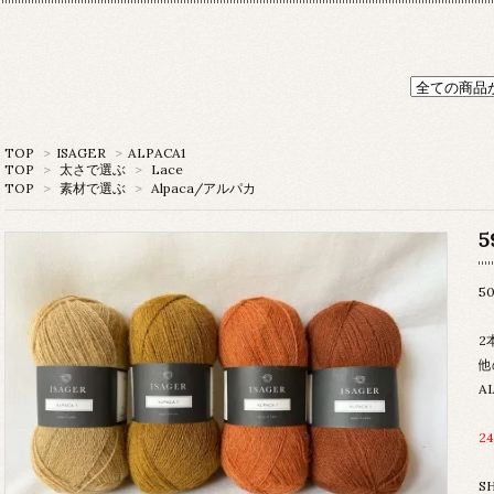
TOP
>
ISAGER
>
ALPACA1
TOP
>
太さで選ぶ
>
Lace
TOP
>
素材で選ぶ
>
Alpaca/アルパカ
5
5
2
他
A
2
S