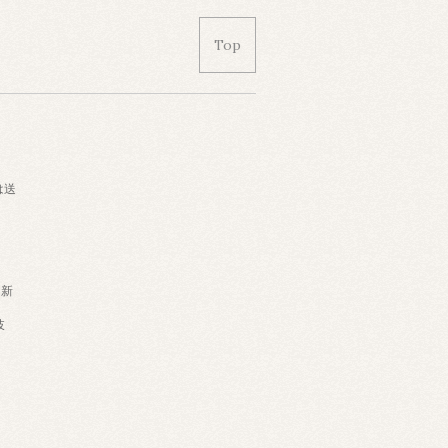
Top
は送
・新
岐