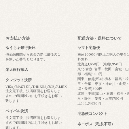
お支払い方法
配送方法・送料について
ゆうちょ銀行振込
ヤマト宅急便
他金融機関から送金の際は最後の１
税込20000円以上ご購入の場合
を除いた番号となります。
料無料
北海道1,650円 沖縄1,350円
東北(青森･岩手・秋田・宮城・山
楽天銀行振込
形・福島)950円
関東・信越(茨城･栃木・群馬・埼
クレジット決済
玉・千葉・東京・神奈川・山梨
VISA/MASTER/DINERS/JCB/AMEX
潟・長野)800円
注文完了後、決済画面をお送りしま
北陸・中部(富山・石川・福井・
すので1週間以内にお手続きをお願い
阜・静岡・愛知・三重)700円
致します。
上記以外650円
ペイパル決済
宅急便コンパクト
注文完了後、決済画面をお送りしま
すので1週間以内にお手続きをお願い
ネコポス（毛糸不可）
致します。