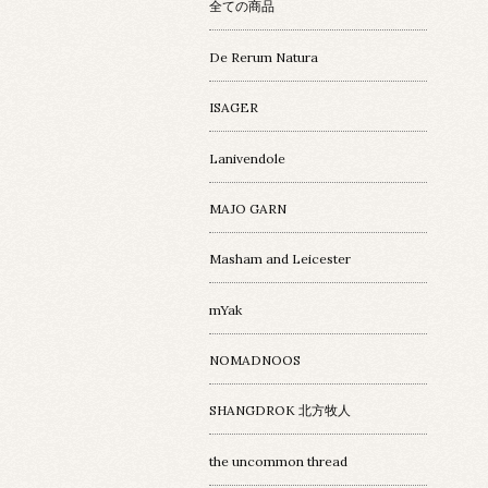
全ての商品
De Rerum Natura
ISAGER
Lanivendole
MAJO GARN
Masham and Leicester
mYak
NOMADNOOS
SHANGDROK 北方牧人
the uncommon thread