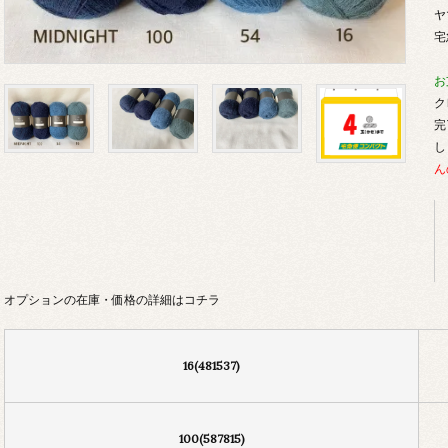
ヤ
宅
お
ク
完
し
ん
オプションの在庫・価格の詳細はコチラ
16(481537)
100(587815)