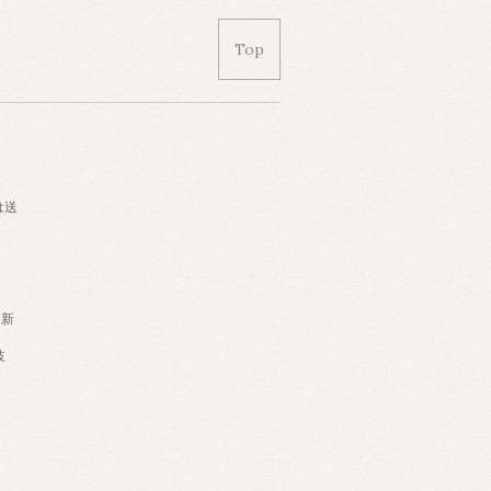
Top
は送
・新
岐