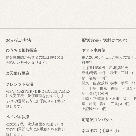
お支払い方法
配送方法・送料について
ゆうちょ銀行振込
ヤマト宅急便
他金融機関から送金の際は最後の１
税込20000円以上ご購入の場合
を除いた番号となります。
料無料
北海道1,650円 沖縄1,350円
東北(青森･岩手・秋田・宮城・山
楽天銀行振込
形・福島)950円
関東・信越(茨城･栃木・群馬・埼
クレジット決済
玉・千葉・東京・神奈川・山梨
VISA/MASTER/DINERS/JCB/AMEX
潟・長野)800円
注文完了後、決済画面をお送りしま
北陸・中部(富山・石川・福井・
すので1週間以内にお手続きをお願い
阜・静岡・愛知・三重)700円
致します。
上記以外650円
ペイパル決済
宅急便コンパクト
注文完了後、決済画面をお送りしま
すので1週間以内にお手続きをお願い
ネコポス（毛糸不可）
致します。