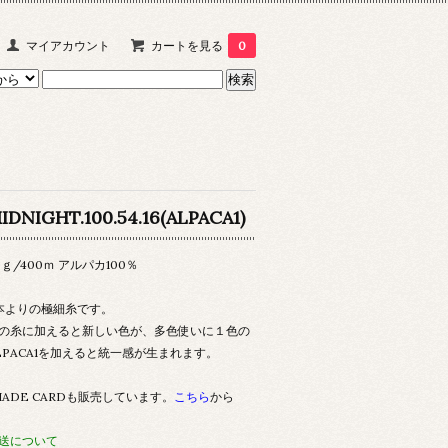
マイアカウント
カートを見る
0
IDNIGHT.100.54.16(ALPACA1)
0ｇ/400ｍ アルパカ100％
本よりの極細糸です。
の糸に加えると新しい色が、多色使いに１色の
LPACA1を加えると統一感が生まれます。
HADE CARDも販売しています。
こちら
から
送について