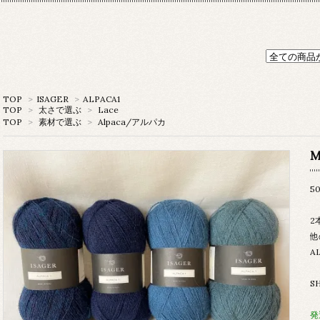
TOP
>
ISAGER
>
ALPACA1
TOP
>
太さで選ぶ
>
Lace
TOP
>
素材で選ぶ
>
Alpaca/アルパカ
M
5
2
他
A
S
発