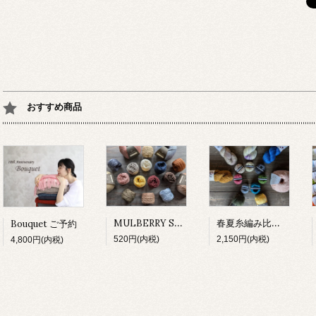
おすすめ商品
MULBERRY SILK 試し編み
春夏糸編み比べセット
Bouquet ご予約
520円(内税)
2,150円(内税)
4,800円(内税)