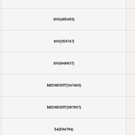
100(485493)
100(359747)
100(646637)
MIDNIGHT(347463)
MIDNIGHT(387907)
54(594794)