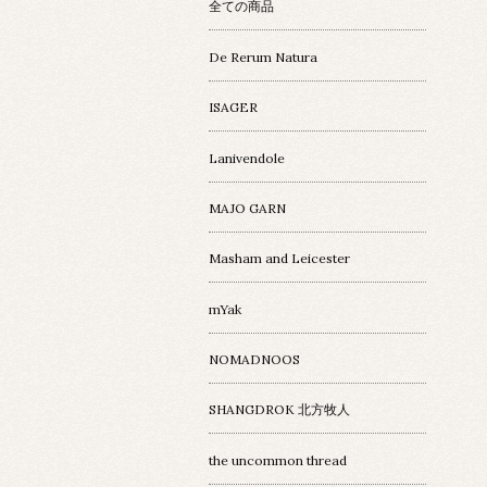
全ての商品
De Rerum Natura
ISAGER
Lanivendole
MAJO GARN
Masham and Leicester
mYak
NOMADNOOS
SHANGDROK 北方牧人
the uncommon thread