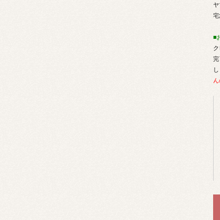
ヤ
宅
■
ク
完
し
ん