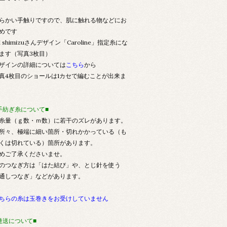
らかい手触りですので、肌に触れる物などにお
めです
ri shimizuさんデザイン「Caroline」指定糸にな
ます（写真3枚目）
ザインの詳細については
こちら
から
真4枚目のショールは1カセで編むことが出来ま
手紡ぎ糸について■
糸量（ｇ数・ｍ数）に若干のズレがあります。
所々、極端に細い箇所・切れかかっている（も
くは切れている）箇所があります。
めご了承くださいませ。
のつなぎ方は「はた結び」や、とじ針を使う
通しつなぎ」などがあります。
ちらの糸は玉巻きをお受けしていません
発送について■