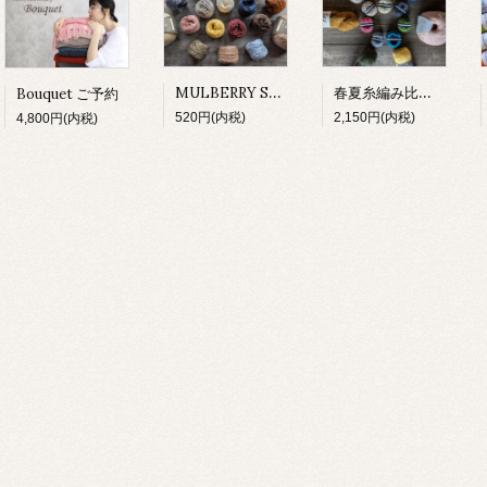
MULBERRY SILK 試し編み
春夏糸編み比べセット
Bouquet ご予約
520円(内税)
2,150円(内税)
4,800円(内税)