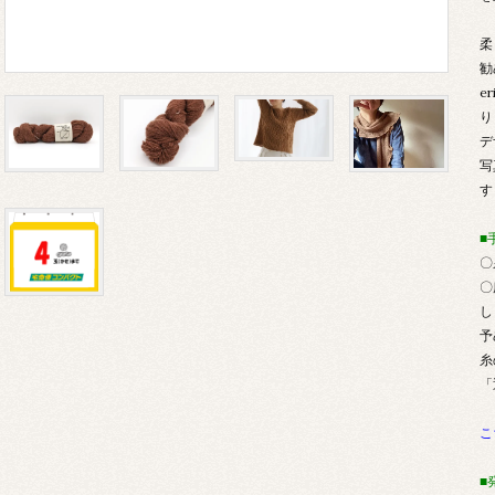
柔
勧
e
り
デ
写
す
■
〇
〇
し
予
糸
「
こ
■