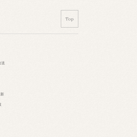
Top
は送
・新
岐