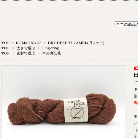
TOP
>
NOMADNOOS
>
DRY DESERT CAMEL(旧ロット)
TOP
>
太さで選ぶ
>
Fingering
TOP
>
素材で選ぶ
>
その他獣毛
H
キ
細
※
モ
い
（
を