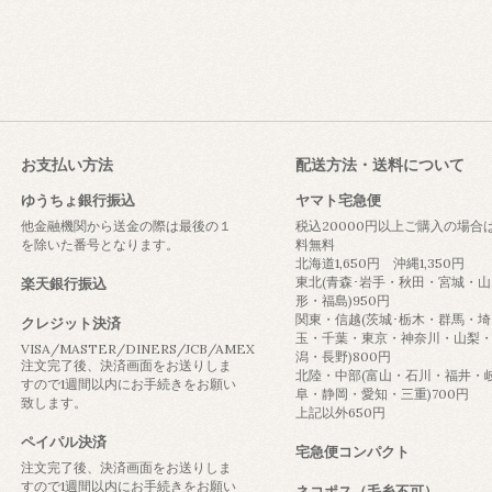
お支払い方法
配送方法・送料について
ゆうちょ銀行振込
ヤマト宅急便
他金融機関から送金の際は最後の１
税込20000円以上ご購入の場合
を除いた番号となります。
料無料
北海道1,650円 沖縄1,350円
東北(青森･岩手・秋田・宮城・山
楽天銀行振込
形・福島)950円
関東・信越(茨城･栃木・群馬・埼
クレジット決済
玉・千葉・東京・神奈川・山梨
VISA/MASTER/DINERS/JCB/AMEX
潟・長野)800円
注文完了後、決済画面をお送りしま
北陸・中部(富山・石川・福井・
すので1週間以内にお手続きをお願い
阜・静岡・愛知・三重)700円
致します。
上記以外650円
ペイパル決済
宅急便コンパクト
注文完了後、決済画面をお送りしま
すので1週間以内にお手続きをお願い
ネコポス（毛糸不可）