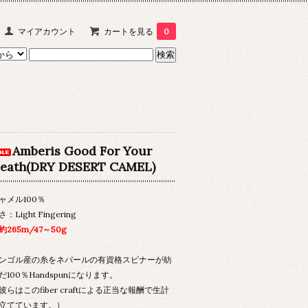
マイアカウント
カートを見る
0
Amberis Good For Your
eath(DRY DESERT CAMEL)
ャメル100％
さ：Light Fingering
約265m/47～50g
ンゴル産の糸をネパールの有資格スピナーが紡
だ100％Handspunになります。
彼らはこのfiber craftによる正当な報酬で生計
立てています。）