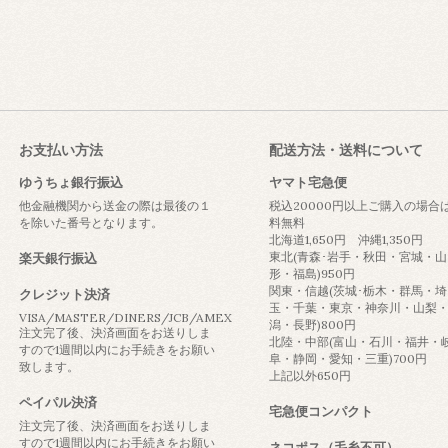
お支払い方法
配送方法・送料について
ゆうちょ銀行振込
ヤマト宅急便
他金融機関から送金の際は最後の１
税込20000円以上ご購入の場合
を除いた番号となります。
料無料
北海道1,650円 沖縄1,350円
東北(青森･岩手・秋田・宮城・山
楽天銀行振込
形・福島)950円
関東・信越(茨城･栃木・群馬・埼
クレジット決済
玉・千葉・東京・神奈川・山梨
VISA/MASTER/DINERS/JCB/AMEX
潟・長野)800円
注文完了後、決済画面をお送りしま
北陸・中部(富山・石川・福井・
すので1週間以内にお手続きをお願い
阜・静岡・愛知・三重)700円
致します。
上記以外650円
ペイパル決済
宅急便コンパクト
注文完了後、決済画面をお送りしま
すので1週間以内にお手続きをお願い
ネコポス（毛糸不可）