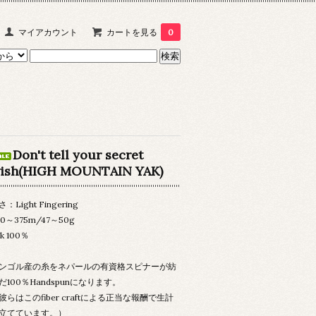
マイアカウント
カートを見る
0
Don't tell your secret
ish(HIGH MOUNTAIN YAK)
さ：Light Fingering
40～375m/47～50g
k 100％
ンゴル産の糸をネパールの有資格スピナーが紡
だ100％Handspunになります。
彼らはこのfiber craftによる正当な報酬で生計
立てています。）