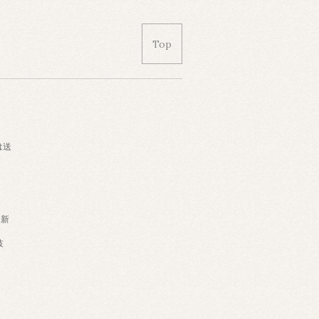
Top
は送
・新
岐