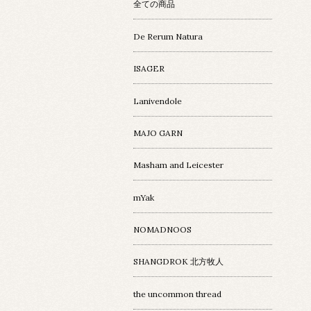
全ての商品
De Rerum Natura
ISAGER
Lanivendole
MAJO GARN
Masham and Leicester
mYak
NOMADNOOS
SHANGDROK 北方牧人
the uncommon thread