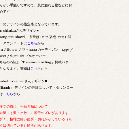
らかい手触りですので、肌に触れる物などにお
めです
下のデザインの指定糸となっています。
eri shimizuさんデザイン■
sangatsu shawl」 糸量は2カセ(各色1カセ）詳
・ダウンロードは
こちら
から
гүл / flower / 花 - hana カーディガン、құрт/
nsect / 虫 mushi プルオーバー」
ちらの2点は「Treasure Knitting」掲載パター
となります。書籍は
こちら
から
Isabell Kraemerさんデザイン■
Niamh」 デザインの詳細について・ダウンロー
は
こちら
から
注文の前に「手紡ぎ糸について」
糸量（ｇ数・ｍ数）に若干のズレがあります。
所々、極端に細い箇所・切れかかっている（も
くは切れている）箇所があります。