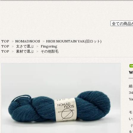
TOP
>
NOMADNOOS
>
HIGH MOUNTAIN YAK(旧ロット)
TOP
>
太さで選ぶ
>
Fingering
TOP
>
素材で選ぶ
>
その他獣毛
w
細
3
Ya
モ
い
（
を