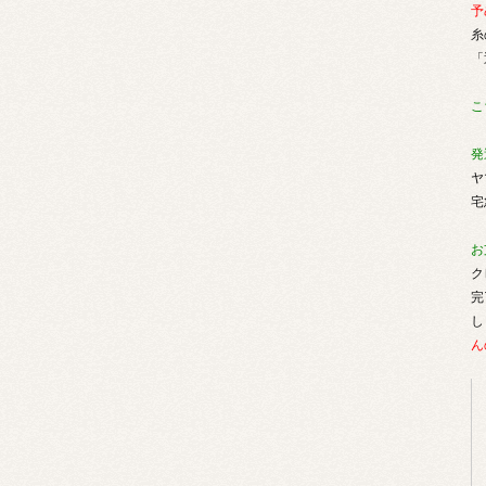
予
糸
「
こ
発
ヤ
宅
お
ク
完
し
ん