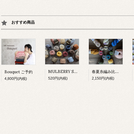
おすすめ商品
MULBERRY SILK 試し編み
春夏糸編み比べセット
Bouquet ご予約
520円(内税)
2,150円(内税)
4,800円(内税)