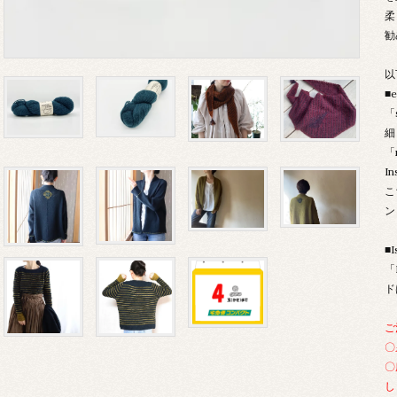
柔
勧
以
■
「
細
「
I
こ
ン
■
「
ド
ご
〇
〇
し