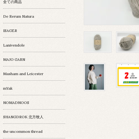
全ての商品
De Rerum Natura
ISAGER
Lanivendole
MAJO GARN
Masham and Leicester
mYak
NOMADNOOS
SHANGDROK 北方牧人
the uncommon thread