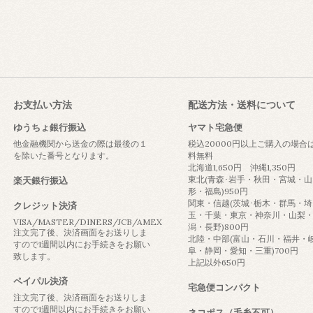
お支払い方法
配送方法・送料について
ゆうちょ銀行振込
ヤマト宅急便
他金融機関から送金の際は最後の１
税込20000円以上ご購入の場合
を除いた番号となります。
料無料
北海道1,650円 沖縄1,350円
東北(青森･岩手・秋田・宮城・山
楽天銀行振込
形・福島)950円
関東・信越(茨城･栃木・群馬・埼
クレジット決済
玉・千葉・東京・神奈川・山梨
VISA/MASTER/DINERS/JCB/AMEX
潟・長野)800円
注文完了後、決済画面をお送りしま
北陸・中部(富山・石川・福井・
すので1週間以内にお手続きをお願い
阜・静岡・愛知・三重)700円
致します。
上記以外650円
ペイパル決済
宅急便コンパクト
注文完了後、決済画面をお送りしま
すので1週間以内にお手続きをお願い
ネコポス（毛糸不可）