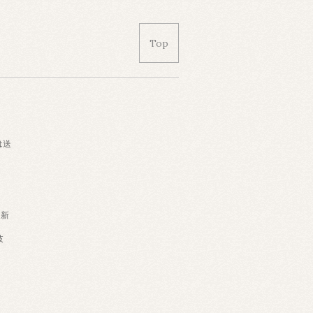
Top
は送
・新
岐