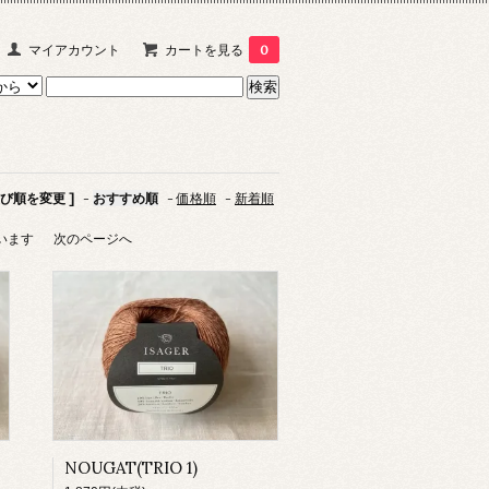
マイアカウント
カートを見る
0
並び順を変更 ]
-
おすすめ順
-
価格順
-
新着順
ています
次のページへ
NOUGAT(TRIO 1)