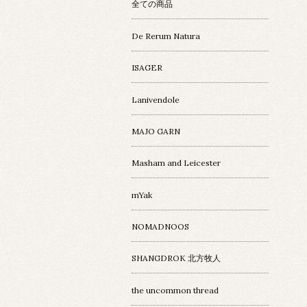
全ての商品
De Rerum Natura
ISAGER
Lanivendole
MAJO GARN
Masham and Leicester
mYak
NOMADNOOS
SHANGDROK 北方牧人
the uncommon thread