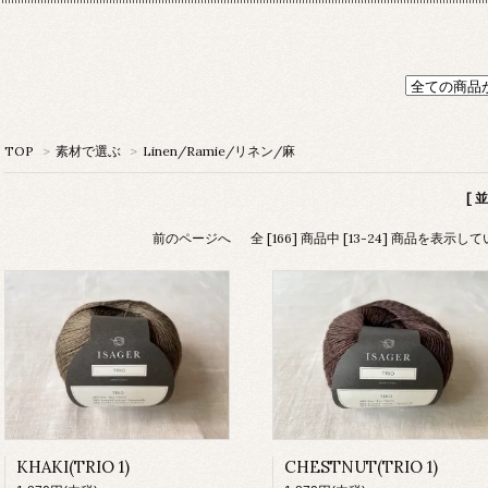
TOP
>
素材で選ぶ
>
Linen/Ramie/リネン/麻
[ 
前のページへ
全 [166] 商品中 [13-24] 商品を表示し
KHAKI(TRIO 1)
CHESTNUT(TRIO 1)