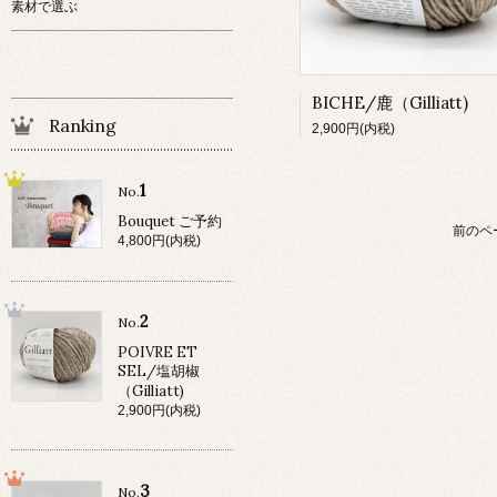
素材で選ぶ
BICHE/鹿（Gilliatt)
Ranking
2,900円(内税)
1
No.
Bouquet ご予約
前のペ
4,800円(内税)
2
No.
POIVRE ET
SEL/塩胡椒
（Gilliatt)
2,900円(内税)
3
No.