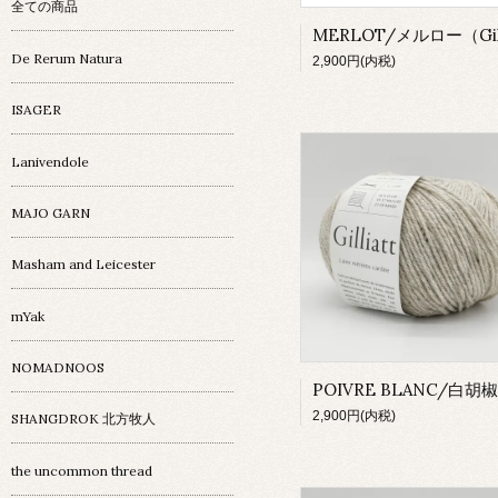
全ての商品
De Rerum Natura
2,900円(内税)
ISAGER
Lanivendole
MAJO GARN
Masham and Leicester
mYak
NOMADNOOS
2,900円(内税)
SHANGDROK 北方牧人
the uncommon thread