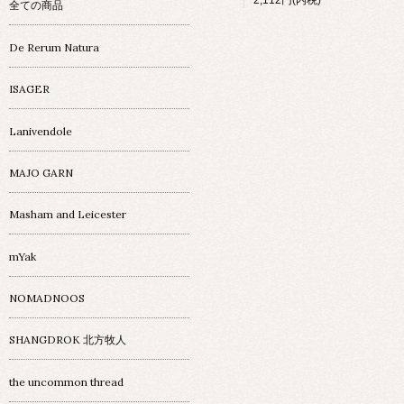
2,112円(内税)
全ての商品
De Rerum Natura
ISAGER
Lanivendole
MAJO GARN
Masham and Leicester
mYak
NOMADNOOS
SHANGDROK 北方牧人
the uncommon thread