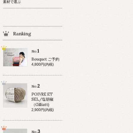
素材で選ぶ
Ranking
1
No.
Bouquet ご予約
4,800円(内税)
2
No.
POIVRE ET
SEL/塩胡椒
（Gilliatt)
2,900円(内税)
3
No.