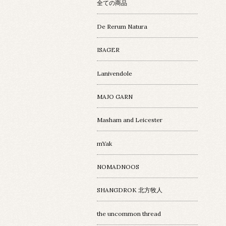
全ての商品
De Rerum Natura
ISAGER
Lanivendole
MAJO GARN
Masham and Leicester
mYak
NOMADNOOS
SHANGDROK 北方牧人
the uncommon thread