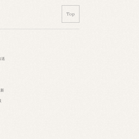
Top
は送
・新
岐