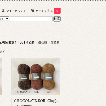
マイアカウント
カートを見る
0
並び順を変更 ]
-
おすすめ順
-
価格順
-
新着順
います
HLAND WOOL)
CHOCOLATE.SOIL.Clay(HIGHLAND WOOL)