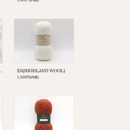
1,320円(内税)
.Rhubarb(HIGHLAND WOOL)
E0(HIGHLAND WOOL)
1,320円(内税)