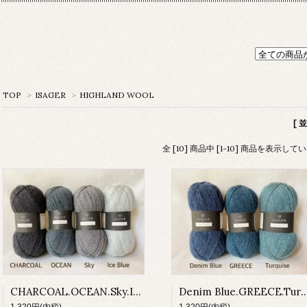
TOP
>
ISAGER
>
HIGHLAND WOOL
[ 
全 [10] 商品中 [1-10] 商品を表示して
CHARCOAL.OCEAN.Sky.Ice Blue(HIGHLAND WOOL)
Denim Blue.GREECE.Turquise(HIG