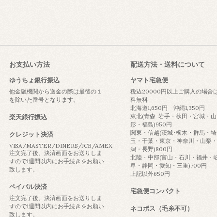
お支払い方法
配送方法・送料について
ゆうちょ銀行振込
ヤマト宅急便
他金融機関から送金の際は最後の１
税込20000円以上ご購入の場合
を除いた番号となります。
料無料
北海道1,650円 沖縄1,350円
東北(青森･岩手・秋田・宮城・山
楽天銀行振込
形・福島)950円
関東・信越(茨城･栃木・群馬・埼
クレジット決済
玉・千葉・東京・神奈川・山梨
VISA/MASTER/DINERS/JCB/AMEX
潟・長野)800円
注文完了後、決済画面をお送りしま
北陸・中部(富山・石川・福井・
すので1週間以内にお手続きをお願い
阜・静岡・愛知・三重)700円
致します。
上記以外650円
ペイパル決済
宅急便コンパクト
注文完了後、決済画面をお送りしま
すので1週間以内にお手続きをお願い
ネコポス（毛糸不可）
致します。