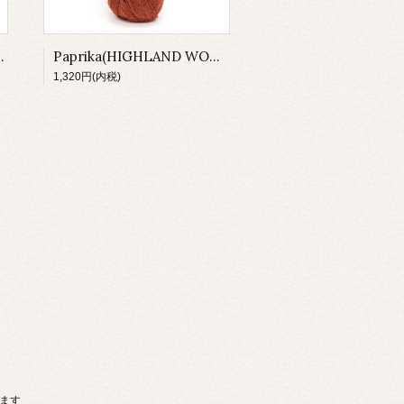
AND WOOL)
Paprika(HIGHLAND WOOL)
1,320円(内税)
います