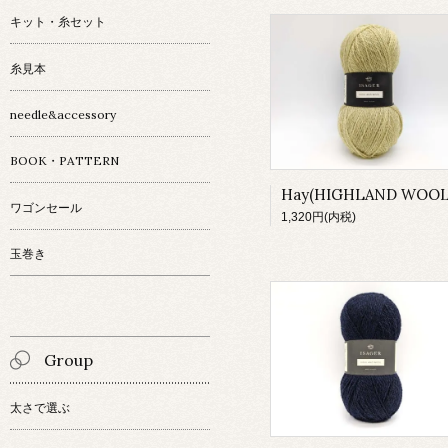
キット・糸セット
糸見本
needle&accessory
BOOK・PATTERN
Hay(HIGHLAND WOOL
ワゴンセール
1,320円(内税)
玉巻き
Group
太さで選ぶ