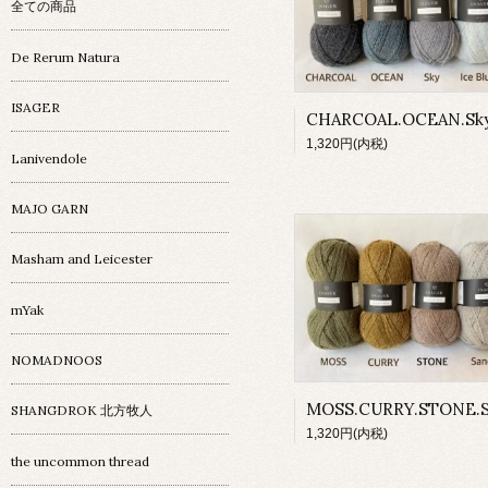
全ての商品
De Rerum Natura
ISAGER
1,320円(内税)
Lanivendole
MAJO GARN
Masham and Leicester
mYak
NOMADNOOS
SHANGDROK 北方牧人
1,320円(内税)
the uncommon thread